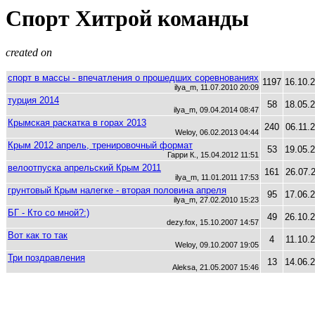
Спорт Хитрой команды
created on
спорт в массы - впечатления о прошедших соревнованиях
1197
16.10.
ilya_m, 11.07.2010 20:09
турция 2014
58
18.05.
ilya_m, 09.04.2014 08:47
Крымская раскатка в горах 2013
240
06.11.
Weloy, 06.02.2013 04:44
Крым 2012 апрель, тренировочный формат
53
19.05.
Гарри К., 15.04.2012 11:51
велоотпуска апрельский Крым 2011
161
26.07.
ilya_m, 11.01.2011 17:53
грунтовый Крым налегке - вторая половина апреля
95
17.06.
ilya_m, 27.02.2010 15:23
БГ - Кто со мной?:)
49
26.10.
dezy.fox, 15.10.2007 14:57
Вот как то так
4
11.10.
Weloy, 09.10.2007 19:05
Три поздравления
13
14.06.
Aleksa, 21.05.2007 15:46