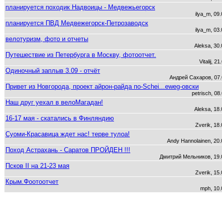
планируется походик Надвоицы - Медвежьегорск
ilya_m, 09
планируется ПВД Медвежегорск-Петрозаводск
ilya_m, 03
велотуризм, фото и отчеты
Aleksa, 30
Путешествие из Петербурга в Москву, фотоотчет.
Vitalij, 2
Одиночный заплыв 3.09 - отчёт
Андрей Сахаров, 07.
Привет из Новгорода, проект айрон-райда по-Schei...eweg-овски
petrisch, 08
Наш друг уехал в велоМагадан!
Aleksa, 18
16-17 мая - скатались в Финляндию
Zverik, 18
Суоми-Красавица ждет нас! терве тулоа!
Andy Hannolainen, 20.
Поход Астрахань - Саратов ПРОЙДЕН !!!
Дмитрий Мельников, 19.
Псков II на 21-23 мая
Zverik, 15
Крым.Фоотоотчет
mph, 10.