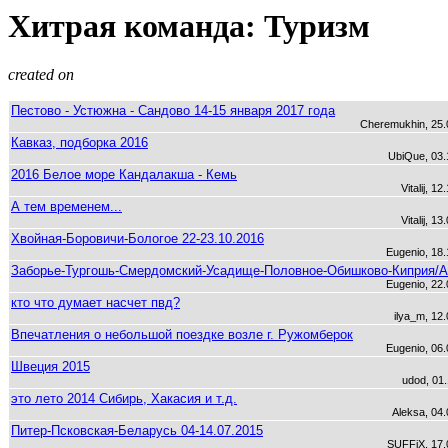
Хитрая команда: Туризм
created on
Пестово - Устюжна - Сандово 14-15 января 2017 года
Cheremukhin, 25.
Кавказ, подборка 2016
UbiQue, 03.
2016 Белое море Кандалакша - Кемь
Vitalij, 1
А тем временем...
Vitalij, 1
Хвойная-Боровичи-Бологое 22-23.10.2016
Eugenio, 18.
Заборье-Тургошь-Смердомский-Усадище-Половное-Обишково-Киприя/
Eugenio, 22.
кто что думает насчет пвд?
ilya_m, 12
Впечатления о небольшой поездке возле г. Ружомберок
Eugenio, 06.
Швеция 2015
udod, 01
это лето 2014 Сибирь, Хакасия и т.д.
Aleksa, 04
Питер-Псковская-Беларусь 04-14.07.2015
SUFFiX, 17.