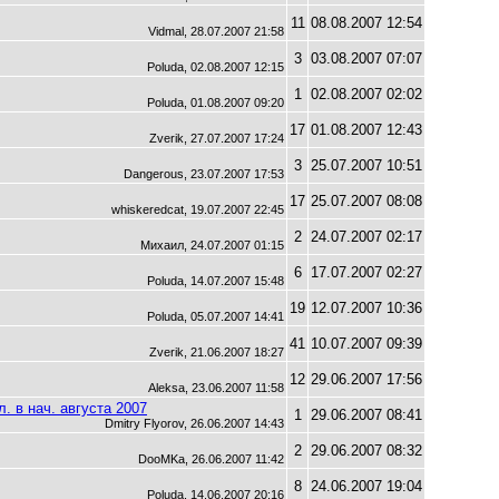
11
08.08.2007 12:54
Vidmal, 28.07.2007 21:58
3
03.08.2007 07:07
Poluda, 02.08.2007 12:15
1
02.08.2007 02:02
Poluda, 01.08.2007 09:20
17
01.08.2007 12:43
Zverik, 27.07.2007 17:24
3
25.07.2007 10:51
Dangerous, 23.07.2007 17:53
17
25.07.2007 08:08
whiskeredcat, 19.07.2007 22:45
2
24.07.2007 02:17
Михаил, 24.07.2007 01:15
6
17.07.2007 02:27
Poluda, 14.07.2007 15:48
19
12.07.2007 10:36
Poluda, 05.07.2007 14:41
41
10.07.2007 09:39
Zverik, 21.06.2007 18:27
12
29.06.2007 17:56
Aleksa, 23.06.2007 11:58
. в нач. августа 2007
1
29.06.2007 08:41
Dmitry Flyorov, 26.06.2007 14:43
2
29.06.2007 08:32
DooMKa, 26.06.2007 11:42
8
24.06.2007 19:04
Poluda, 14.06.2007 20:16