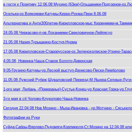
в гости к Позитиву 12.06.08 Мухино (63км)-Ольшаники-Подгорное-оз.Л
Осельки-оз.Воякоярви-Катумы-Керро-Рохма-Пери 8.06.08
Альтернатива и АнтиЗ00летие-Кирилловское-мыс Кюрениеми-м.Таммико
24.05.08 Черкасово-п-ов Лоханиеми-Свекловичное-Лейпясуо
21.05.08 Назия-Турышкино-Костуя-Нурма
17.05.08 Кирилловское-Старорусское-оз.Зеленохолмское-Уткино-Тарас
4.05.08, Новинка-Чаща-Старое Болото-Дивенская
9.05-Грузино-Катумы-ур.Лесной выступ-Денисово-Пески-Лемболово
11.05.08 Лужский Рубеж;Шуваловский Переезд-М.Ящера-Селище-Луги-
1-ого мая; Любань -(Померанье)-Сустье-Конец-ур.Красная Горка-ур.Гл
3-го мая в сб Чолово-Клуколово-Чаща-Новинка
Сегодня 22.04.08 Нов.Мозино - Мыза-Ивановка - ур.Мотчино - Сяськело
Фотографии из Руки
Суйда-Сабры-Вярлево-Пудомяги-Корпикюля-Ст.Мозино на 12.04.08 или 