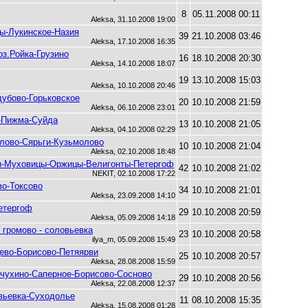
8
05.11.2008 00:11
Aleksa, 31.10.2008 19:00
цы-Лукинское-Назия
39
21.10.2008 03:46
Aleksa, 17.10.2008 16:35
оз.Ройка-Грузино
16
18.10.2008 20:30
Aleksa, 14.10.2008 18:07
19
13.10.2008 15:03
Aleksa, 10.10.2008 20:46
убово-Горьковское
20
10.10.2008 21:59
Aleksa, 06.10.2008 23:01
о-Пижма-Суйда
13
10.10.2008 21:05
Aleksa, 04.10.2008 02:29
олово-Сярьги-Кузьмолово
10
10.10.2008 21:04
Aleksa, 02.10.2008 18:48
цы-Муховицы-Оржицы-Велигонты-Петергоф
42
10.10.2008 21:02
NEKIT, 02.10.2008 17:22
во-Токсово
34
10.10.2008 21:01
Aleksa, 23.09.2008 14:10
етергоф
29
10.10.2008 20:59
Aleksa, 05.09.2008 14:18
- громово - соловьевка
23
10.10.2008 20:58
ilya_m, 05.09.2008 15:49
цево-Борисово-Петяярви
25
10.10.2008 20:57
Aleksa, 28.08.2008 15:59
ечухино-Саперное-Борисово-Сосново
29
10.10.2008 20:56
Aleksa, 22.08.2008 12:37
овьевка-Суходолье
11
08.10.2008 15:35
Aleksa, 15.08.2008 01:28