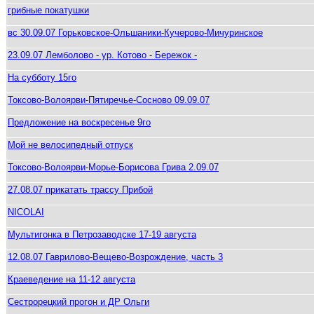
грибные покатушки
вс 30.09.07 Горьковское-Ольшаники-Кучерово-Мичуринское
23.09.07 Лемболово - ур. Котово - Бережок -
На субботу 15го
Токсово-Волоярви-Пятиречье-Сосново 09.09.07
Предложение на воскресенье 9го
Мой не велосипедный отпуск
Токсово-Волоярви-Морье-Борисова Грива 2.09.07
27.08.07 прикатать трассу Прибой
NICOLAI
Мультигонка в Петрозаводске 17-19 августа
12.08.07 Гаврилово-Вещево-Возрождение, часть 3
Краеведение на 11-12 августа
Сестрорецкий прогон и ДР Ольги