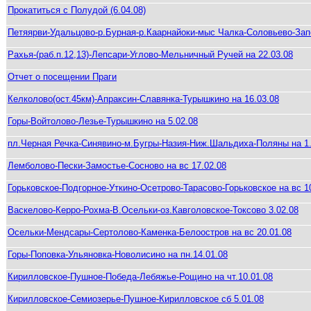
Прокатиться с Полудой (6.04.08)
Петяярви-Удальцово-р.Бурная-р.Каарнайоки-мыс Чалка-Соловьево-Зап
Рахья-(раб.п.12,13)-Лепсари-Углово-Мельничный Ручей на 22.03.08
Отчет о посещении Праги
Келколово(ост.45км)-Апраксин-Славянка-Турышкино на 16.03.08
Горы-Войтолово-Лезье-Турышкино на 5.02.08
пл.Черная Речка-Синявино-м.Бугры-Назия-Ниж.Шальдиха-Поляны на 1.0
Лемболово-Пески-Замостье-Сосново на вс 17.02.08
Горьковское-Подгорное-Уткино-Осетрово-Тарасово-Горьковское на вс 1
Васкелово-Керро-Рохма-В.Осельки-оз.Кавголовское-Токсово 3.02.08
Осельки-Мендсары-Сертолово-Каменка-Белоостров на вс 20.01.08
Горы-Поповка-Ульяновка-Новолисино на пн.14.01.08
Кирилловское-Пушное-Победа-Лебяжье-Рощино на чт.10.01.08
Кирилловское-Семиозерье-Пушное-Кирилловское сб 5.01.08