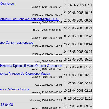
юблинское
7
14.06.2008 12:11
Aleksa, 12.06.2008 00:28
21
09.06.2008 19:18
Aleksa, 07.06.2008 09:37
ниеми--оз.Невское-Каннельярви 31.05.
12
03.06.2008 09:01
Aleksa, 30.05.2008 12:37
22
28.05.2008 20:24
Aleksa, 23.05.2008 11:09
8
23.05.2008 22:47
Aleksa, 20.05.2008 23:01
ово-Сопки-Горьковское
28
20.05.2008 08:44
Aleksa, 15.05.2008 13:46
34
15.05.2008 00:24
Aleksa, 04.05.2008 10:19
16
12.05.2008 15:23
iwan, 08.05.2008 21:57
Низовка-Красный Маяк-Остров-Строганов
18
12.05.2008 01:22
Aleksa, 10.05.2008 16:40
убочка-Гутчево-Ус.Сидорово-Ушаки
20
05.05.2008 16:16
Aleksa, 30.04.2008 10:01
7
03.05.2008 22:54
iwan, 02.05.2008 18:05
во - Рябизи - Суйда
10
23.04.2008 02:13
Aleksa, 22.04.2008 00:03
6
16.04.2008 11:13
dezy.fox, 15.04.2008 19:21
13.04.08
14
14.04.2008 09:59
Aleksa, 10.04.2008 00:25