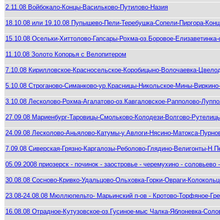
2.11.08 Войбокало-Концы-Васильково-Путилово-Назия
18.10.08 или 19.10.08 Пупышево-Пели-Теребушка-Сопели-Пиргора-Кон
15.10.08 Осельки-Хиттолово-Гапсары-Рохма-оз.Боровое-Елизаветинка-
11.10.08 Золото Копорья с Велопитером
7.10.08 Кирилловское-Красносельское-Коробицыно-Волочаевка-Цвелод
5.10.08 Строганово-Симанково-ур.Красницы-Никольское-Мины-Виркин
3.10.08 Лесколово-Рохма-Агалатово-оз.Кавгаловское-Рапполово-Лупп
27.09.08 Мариенбург-Таровицы-Смольково-Колодези-Волгово-Рутели
24.09.08 Лесколово-Аньялово-Катумы-у.Авлоги-Нясино-Матокса-Пурно
7.09.08 Сиверская-Грязно-Каргалозы-Реболово-Глядино-Велигонты-Н.П
05.09.2008 приозерск - починок - заостровье - черемухино - соловьево 
30.08.08 Сосново-Кривко-Удальцово-Ольховка-Горки-Овраги-Колоколь
23.08-24.08.08 Мюллюпельто- Марьинский п-ов - Кротово-Торфяное-Гр
16.08.08 Отрадное-Кутузовское-оз.Гусиное-мыс Чалка-Яблоневка-Сол