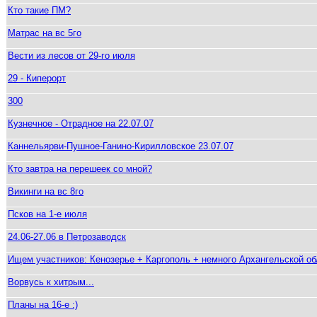
Кто такие ПМ?
Матрас на вс 5го
Вести из лесов от 29-го июля
29 - Киперорт
300
Кузнечное - Отрадное на 22.07.07
Каннельярви-Пушное-Ганино-Кирилловское 23.07.07
Кто завтра на перешеек со мной?
Викинги на вс 8го
Псков на 1-е июля
24.06-27.06 в Петрозаводск
Ищем участников: Кенозерье + Каргополь + немного Архангельской обл
Ворвусь к хитрым...
Планы на 16-е :)