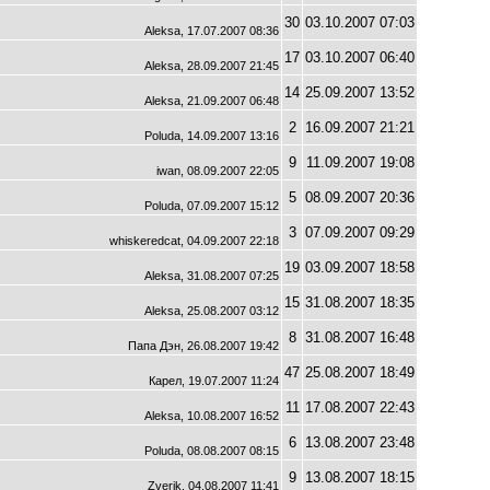
30
03.10.2007 07:03
Aleksa, 17.07.2007 08:36
17
03.10.2007 06:40
Aleksa, 28.09.2007 21:45
14
25.09.2007 13:52
Aleksa, 21.09.2007 06:48
2
16.09.2007 21:21
Poluda, 14.09.2007 13:16
9
11.09.2007 19:08
iwan, 08.09.2007 22:05
5
08.09.2007 20:36
Poluda, 07.09.2007 15:12
3
07.09.2007 09:29
whiskeredcat, 04.09.2007 22:18
19
03.09.2007 18:58
Aleksa, 31.08.2007 07:25
15
31.08.2007 18:35
Aleksa, 25.08.2007 03:12
8
31.08.2007 16:48
Папа Дэн, 26.08.2007 19:42
47
25.08.2007 18:49
Карел, 19.07.2007 11:24
11
17.08.2007 22:43
Aleksa, 10.08.2007 16:52
6
13.08.2007 23:48
Poluda, 08.08.2007 08:15
9
13.08.2007 18:15
Zverik, 04.08.2007 11:41