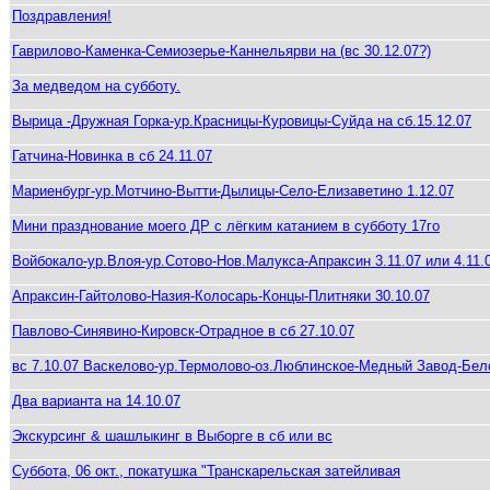
Поздравления!
Гаврилово-Каменка-Семиозерье-Каннельярви на (вс 30.12.07?)
За медведом на субботу.
Вырица -Дружная Горка-ур.Красницы-Куровицы-Суйда на сб.15.12.07
Гатчина-Новинка в сб 24.11.07
Мариенбург-ур.Мотчино-Вытти-Дылицы-Село-Елизаветино 1.12.07
Мини празднование моего ДР с лёгким катанием в субботу 17го
Войбокало-ур.Влоя-ур.Сотово-Нов.Малукса-Апраксин 3.11.07 или 4.11.
Апраксин-Гайтолово-Назия-Колосарь-Концы-Плитняки 30.10.07
Павлово-Синявино-Кировск-Отрадное в сб 27.10.07
вс 7.10.07 Васкелово-ур.Термолово-оз.Люблинское-Медный Завод-Бел
Два варианта на 14.10.07
Экскурсинг & шашлыкинг в Выборге в сб или вс
Суббота, 06 окт., покатушка "Транскарельская затейливая