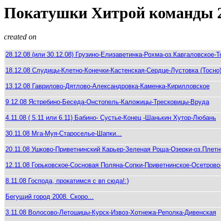
Покатушки Хитрой команды 2
created on
28.12.08 (или 30.12.08) Грузино-Елизаветинка-Рохма-оз.Кавгаловское-Т
18.12.08 Слудицы-Клетно-Конечки-Кастенская-Сердце-Лустовка (Тосно
13.12.08 Гаврилово-Дятлово-Александровка-Каменка-Кирилловское
9.12.08 Ястребино-Беседа-Онстопель-Каложицы-Тресковицы-Вруда
4.11.08 ( 5.11 или 6.11) Бабино- Сустье-Конец -Шанькин Хутор-Любань
30.11.08 Мга-Муя-Староселье-Шапки...
20.11.08 Ушково-Приветнинский Карьер-Зеленая Роща-Озерки-оз.Плет
12.11.08 Горьковское-Сосновая Поляна-Сопки-Приветнинское-Осетров
8.11.08 Господа, прокатимся с вп сюда!:)
Бегущий город 2008. Скоро...
3.11.08 Волосово-Летошицы-Курск-Извоз-Хотнежа-Реполка-Дивенская