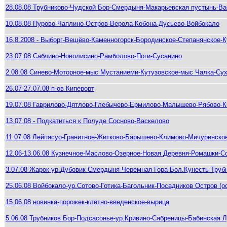
28.08.08 Трубниково-Чудской Бор-Смердыня-Макарьевская пустынь-В
10.08.08 Пурово-Чаплино-Остров-Верола-Кобона-Дусьево-Войбокало
16.8.2008 - Выборг-Вещёво-Каменногорск-Бородинское-Степанянское-
23.07.08 Саблино-Новолисино-Рамболово-Поги-Сусанино
2.08.08 Синево-Моторное-мыс Мустаниеми-Кутузовское-мыс Чалка-Су
26.07-27.07.08 п-ов Киперорт
19.07.08 Гаврилово-Дятлово-Глебычево-Ермилово-Малышево-Рябово-
13.07.08 - Подкатиться к Полуде Сосново-Васкелово
11.07.08 Лейпясуо-Гранитное-Житково-Барышево-Климово-Мичуринско
12.06-13.06.08 Кузнечное-Маслово-Озерное-Новая Деревня-Ромашки-С
3.07.08 Жарок-ур.Дубовик-Смердыня-Черемная Гора-Бол.Кунесть-Труб
25.06.08 Войбокало-ур.Сотово-Готика-Багольник-Посадников Остров (ос
15.06.08 новинка-порожек-клётно-введенское-вырица
5.06.08 Трубников Бор-Подсасонье-ур.Кривино-Сябреницы-Бабинская 