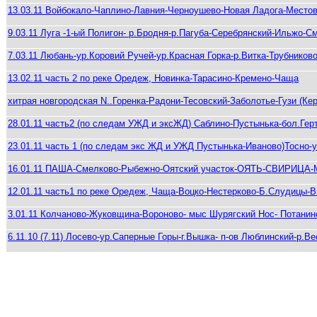
13.03.11 Войбокало-Чаплино-Лавния-Черноушево-Новая Ладога-Место
9.03.11 Луга -1-ый Полигон- р.Бродня-р.Пагуба-Серебрянский-Ильжо-С
7.03.11 Любань-ур.Коровий Ручей-ур.Красная Горка-р.Витка-Трубников
13.02.11 часть 2 по реке Оредеж, Новинка-Тарасино-Кремено-Чаща
хитрая новгородская N..Горенка-Радони-Тесовский-Заболотье-Гузи (Кер
28.01.11 часть2 (по следам УЖД и эксЖД) Саблино-Пустынька-бол.Гер
23.01.11 часть 1 (по следам экс ЖД и УЖД Пустынька-Иваново)Тосно-
16.01.11 ПАША-Смелково-Рыбежно-Оятский участок-ОЯТЬ-СВИРИЦА
12.01.11 часть1 по реке Оредеж, Чаща-Воцко-Нестерково-Б.Слудицы-
3.01.11 Колчаново-Жуковщина-Вороново- мыс Шурягский Нос- Потанин
6.11.10 (7.11) Лосево-ур.Саперные Горы-г.Вышка- п-ов Люблинский-р