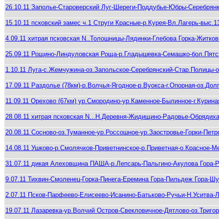
26.10.11 Заполье-Староверский Луг-Шереги-Поддубье-Юбры-Серебрян
15.10.11 псковский замес ч.1 Струги Красные-р.Курея-Вл.Лагерь-выс
4.09.11 хитрая псковская N..Толошницы-Лядинки-Глебова Горка-Житк
25.09.11 Рощино-Линдуловская Роща-р.Гладышевка-Семашко-бол.Пятс
1.10.11 Луга-с.Жемчужина-оз.Запольское-Серебрянский-Стар.Полицы-
17.09.11 Раздолье (78км)-р.Волчья-Ягодное-р.Вуокса-г.Опорная-оз.Дол
11.09.11 Орехово (67км) ур.Смородино-ур.Каменное-Былинное-г.Курина
28.08.11 хитрая псковская N...Н.Деревня-Жидищино-Радовье-Обряди
20.08.11 Сосново-оз.Туманное-ур.Россошное-ур.Заостровье-Горки-Пет
14.08.11 Ушково-р.Смолячков-Приветнинское-р.Приветная-о.Красное-
31.07.11 дикая Алеховщина ПАША-р.Лепсарь-Пальгино-Акулова Гора
9.07.11 Тихвин-Смоленец-Горка-Пинега-Еремина Гора-Пильдеж Гора-Шу
2.07.11 Псков-Парфеево-Елисеево-Исанино-Батьково-Ручьи-Н.Уситва-
19.07.11 Лазаревка-ур.Волчий Остров-Свекловичное-Дятлово-оз.Триго