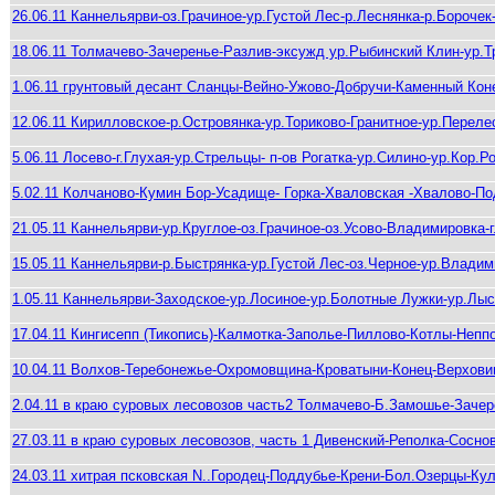
26.06.11 Каннельярви-оз.Грачиное-ур.Густой Лес-р.Леснянка-р.Борочек
18.06.11 Толмачево-Зачеренье-Разлив-эксужд ур.Рыбинский Клин-ур.Т
1.06.11 грунтовый десант Cланцы-Вейно-Ужово-Добручи-Каменный Кон
12.06.11 Кирилловское-р.Островянка-ур.Ториково-Гранитное-ур.Переле
5.06.11 Лосево-г.Глухая-ур.Стрельцы- п-ов Рогатка-ур.Силино-ур.Кор
5.02.11 Колчаново-Кумин Бор-Усадище- Горка-Хваловская -Хвалово-П
21.05.11 Каннельярви-ур.Круглое-оз.Грачиное-оз.Усово-Владимировка-
15.05.11 Каннельярви-р.Быстрянка-ур.Густой Лес-оз.Черное-ур.Влади
1.05.11 Каннельярви-Заходское-ур.Лосиное-ур.Болотные Лужки-ур.Лыс
17.04.11 Кингисепп (Тикопись)-Калмотка-Заполье-Пиллово-Котлы-Непп
10.04.11 Волхов-Теребонежье-Охромовщина-Кроватыни-Конец-Верхови
2.04.11 в краю суровых лесовозов часть2 Толмачево-Б.Замошье-Зач
27.03.11 в краю суровых лесовозов, часть 1 Дивенский-Реполка-Сосн
24.03.11 хитрая псковская N..Городец-Поддубье-Крени-Бол.Озерцы-К