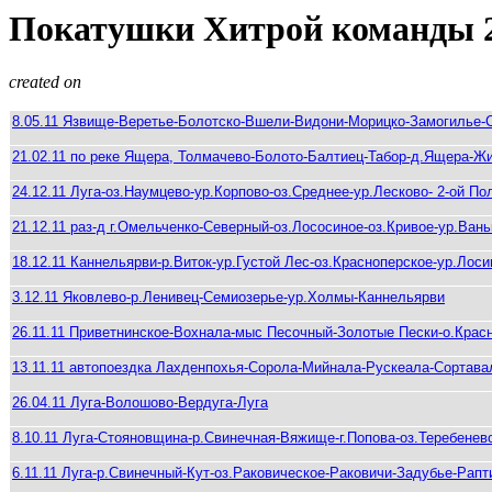
Покатушки Хитрой команды 
created on
8.05.11 Язвище-Веретье-Болотско-Вшели-Видони-Морицко-Замогилье
21.02.11 по реке Ящера, Толмачево-Болото-Балтиец-Табор-д.Ящера-Ж
24.12.11 Луга-оз.Наумцево-ур.Корпово-оз.Среднее-ур.Лесково- 2-ой По
21.12.11 раз-д г.Омельченко-Северный-оз.Лососиное-оз.Кривое-ур.Вань
18.12.11 Каннельярви-р.Виток-ур.Густой Лес-оз.Красноперское-ур.Лос
3.12.11 Яковлево-р.Ленивец-Семиозерье-ур.Холмы-Каннельярви
26.11.11 Приветнинское-Вохнала-мыс Песочный-Золотые Пески-о.Крас
13.11.11 автопоездка Лахденпохья-Сорола-Мийнала-Рускеала-Сортав
26.04.11 Луга-Волошово-Вердуга-Луга
8.10.11 Луга-Стояновщина-р.Свинечная-Вяжище-г.Попова-оз.Теребенев
6.11.11 Луга-р.Свинечный-Кут-оз.Раковическое-Раковичи-Задубье-Рап