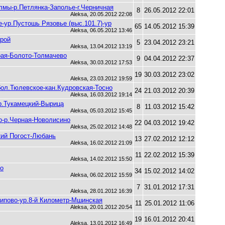
олмы-р.Петлянка-Заполье-г.Черничная
8
26.05.2012 22:01
Aleksa, 20.05.2012 22:08
-ур.Пустошь Рязовье (выс.101.7)-ур
65
14.05.2012 15:39
Aleksa, 06.05.2012 13:46
трой
5
23.04.2012 23:21
Aleksa, 13.04.2012 13:19
рая-Болото-Толмачево
9
04.04.2012 22:37
Aleksa, 30.03.2012 17:53
19
30.03.2012 23:02
Aleksa, 23.03.2012 19:59
бол.Тюлевское-кан.Кудровская-Тосно
24
21.03.2012 20:39
Aleksa, 16.03.2012 19:14
-р.Тукамецкий-Вырица
8
11.03.2012 15:42
Aleksa, 05.03.2012 15:45
о-р.Черная-Новолисино
22
04.03.2012 19:42
Aleksa, 25.02.2012 14:48
кий Погост-Любань
13
27.02.2012 12:12
Aleksa, 16.02.2012 21:09
11
22.02.2012 15:39
Aleksa, 14.02.2012 15:50
но
34
15.02.2012 14:02
Aleksa, 06.02.2012 15:59
7
31.01.2012 17:31
Aleksa, 28.01.2012 16:39
Липово-ур.8-й Километр-Мшинская
11
25.01.2012 11:06
Aleksa, 20.01.2012 20:54
19
16.01.2012 20:41
Aleksa, 13.01.2012 16:49