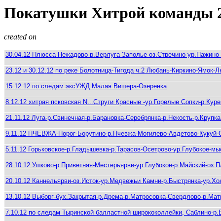
Покатушки Хитрой команды 
created on
30.04.12 Плюсса-Нежадово-р.Верлуга-Заполье-оз.Стречино-ур.Пажин
23.12 и 30.12.12 по реке Болотница-Тигода ч.2 Любань-Киркино-Ямок-
15.12.12 по следам эксУЖД Малая Вишера-Озеренка
8.12.12 хитрая псковская N...Cтруги Красные -ур.Горелые Сопки-р.Ку
21.11.12 Луга-р.Свинечная-р.Барановка-Серебрянка-р.Некость-р.Крупка
9.11.12 ПЧЕВЖА-Порог-Борутино-р.Пчевжа-Могилево-Авдетово-Куку
5.11.12 Горьковское-р.Гладышевка-р.Тарасов-Осетрово-ур.Глубокое-м
28.10.12 Ушково-р.Приветная-Местерьярви-ур.Глубокое-р.Майский-оз.
20.10.12 Каннельярви-оз.Исток-ур.Медвежьи Камни-р.Быстрянка-ур.Х
13.10.12 Выборг-бух.Закрытая-р.Дрема-р.Матросовка-Свердлово-р.Матр
7.10.12 по следам Тыринской балластной ширококоллейки, Саблино-р.