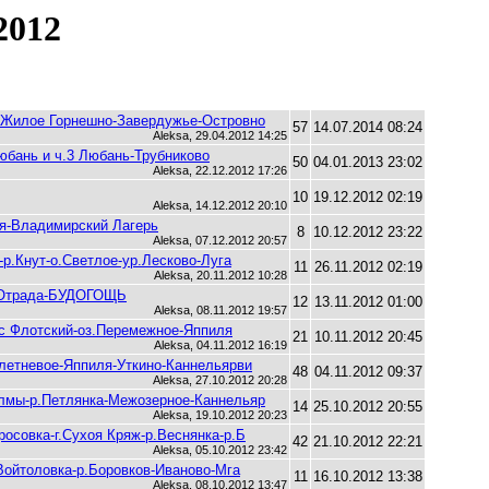
2012
о-Жилое Горнешно-Завердужье-Островно
57
14.07.2014 08:24
Aleksa, 29.04.2012 14:25
Любань и ч.3 Любань-Трубниково
50
04.01.2013 23:02
Aleksa, 22.12.2012 17:26
10
19.12.2012 02:19
Aleksa, 14.12.2012 20:10
рея-Владимирский Лагерь
8
10.12.2012 23:22
Aleksa, 07.12.2012 20:57
-р.Кнут-о.Светлое-ур.Лесково-Луга
11
26.11.2012 02:19
Aleksa, 20.11.2012 10:28
й-Отрада-БУДОГОЩЬ
12
13.11.2012 01:00
Aleksa, 08.11.2012 19:57
ыс Флотский-оз.Перемежное-Яппиля
21
10.11.2012 20:45
Aleksa, 04.11.2012 16:19
Плетневое-Яппиля-Уткино-Каннельярви
48
04.11.2012 09:37
Aleksa, 27.10.2012 20:28
олмы-р.Петлянка-Межозерное-Каннельяр
14
25.10.2012 20:55
Aleksa, 19.10.2012 20:23
осовка-г.Сухоя Кряж-р.Веснянка-р.Б
42
21.10.2012 22:21
Aleksa, 05.10.2012 23:42
Войтоловка-р.Боровков-Иваново-Мга
11
16.10.2012 13:38
Aleksa, 08.10.2012 13:47