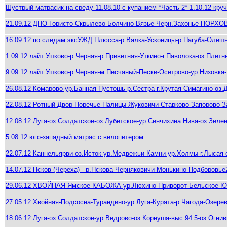
Шустрый матрасик на среду 11.08.10 с купанием *Часть 2* 1.10.12 круч
21.09.12 ДНО-Гористо-Скрылево-Болчино-Вязье-Черн.Захонье-ПОРХ
16.09.12 по следам эксУЖД Плюсса-р.Вялка-Усконицы-р.Пагуба-Олешно
1.09.12 лайт Ушково-р.Черная-р.Приветная-Уткино-г.Паволока-оз.Плет
9.09.12 лайт Ушково-р.Черная-м.Песчаный-Пески-Осетрово-ур.Низовка
26.08.12 Комарово-ур.Банная Пустошь-р.Сестра-г.Крутая-Симагино-оз.
22.08.12 Ротный Двор-Поречье-Палицы-Жуковичи-Старково-Запорово-
12.08.12 Луга-оз.Солдатское-оз.Лубетское-ур.Сенчихина Нива-оз.Зел
5.08.12 юго-западный матрас с велопитером
22.07.12 Каннельярви-оз.Исток-ур.Медвежьи Камни-ур.Холмы-г.Лысая-о
14.07.12 Псков (Череха) - р.Пскова-Черняковичи-Монькино-Подборовь
29.06.12 ХВОЙНАЯ-Ямское-КАБОЖА-ур.Люхино-Приворот-Бельское
27.05.12 Хвойная-Подсосна-Турандино-ур.Луга-Курята-р.Чагода-Озе
18.06.12 Луга-оз.Солдатское-ур.Ведрово-оз.Корнуша-выс.94.5-оз.Огнив