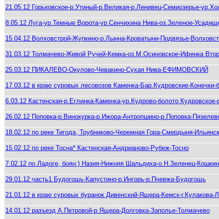
21.05.12 Горьковское-р.Утиный-р.Великая-р.Ленивец-Семиозерье-ур.Х
8.05.12 Луга-ур.Темные Ворота-ур.Сенчихина Нива-оз.Зеленое-Усадище
15.04.12 Волховстрой-Жупкино-р.Лынна-Кроватыни-Подвязье-Волховс
31.03.12 Толмачево-Живой Ручей-Кемка-оз.М.Осиновское-Ифенка Вто
25.03.12 ПИКАЛЕВО-Окулово-Чевакино-Сухая Нива-ЕФИМОВСКИЙ
17.03.12 в краю суровых лесовозов Каменка-Бар.Кудровские-Конечки-
6.03.12 Кастенская-р.Еглинка-Каменка-ур.Кудрово-болото Кудровское
26.02.12 Поповка-р.Винокурка-р.Ижора-Антропшино-р.Поповка-Пязелев
18.02.12 по реке Тигода, Трубниково-Черемная Гора-Смердыня-Ильинс
15.02.12 по реке Тосна* Кастенская-Андрианово-Рубеж-Тосно
7.02.12 по Ладоге, боян:) Назия-Нижняя Шальдиха-о.Н.Зеленец-Кошки
29.01.12 часть1 Будогощь-Капустино-р.Ингорь-р.Пчевжа-Будогощь
21.01.12 в краю суровых буранок Дивенский-Ящера-Кемск-г.Кулакова-
14.01.12 разъезд А.Петровой-р.Ящера-Долговка-Заполье-Толмачево