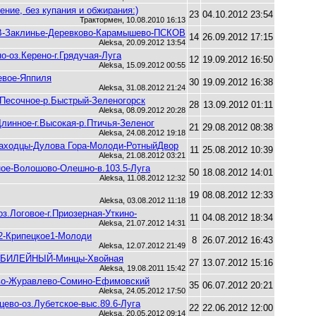
ение, без купания и обжирания:)
23
04.10.2012 23:54
Трактормен, 10.08.2010 16:13
ОВ-Заклинье-Деревково-Карамышево-ПСКОВ
14
26.09.2012 17:15
Aleksa, 20.09.2012 13:54
-оз.Керено-г.Грядучая-Луга
12
19.09.2012 16:50
Aleksa, 15.09.2012 00:55
невое-Яппиля
30
19.09.2012 16:38
Aleksa, 31.08.2012 21:24
-Песочное-р.Быстрый-Зеленогорск
28
13.09.2012 01:11
Aleksa, 08.09.2012 20:28
Длинное-г.Высокая-р.Птичья-Зеленог
21
29.08.2012 08:38
Aleksa, 24.08.2012 19:18
Заходцы-Дулова Гора-Молоди-РотныйДвор
11
25.08.2012 10:39
Aleksa, 21.08.2012 03:21
еное-Волошово-Олешно-в.103.5-Луга
50
18.08.2012 14:01
Aleksa, 11.08.2012 12:32
19
08.08.2012 12:33
Aleksa, 03.08.2012 11:18
з.Логовое-г.Приозерная-Уткино-
11
04.08.2012 18:34
Aleksa, 21.07.2012 14:31
е2-Крипецкое1-Молоди
8
26.07.2012 16:43
Aleksa, 12.07.2012 21:49
-ЮБИЛЕЙНЫЙ-Минцы-Хвойная
27
13.07.2012 15:16
Aleksa, 19.08.2011 15:42
рево-Журавлево-Сомино-Ефимовский
35
06.07.2012 20:21
Aleksa, 24.05.2012 17:50
цево-оз.Лубетское-выс.89.6-Луга
22
22.06.2012 12:00
Aleksa, 20.05.2012 09:14